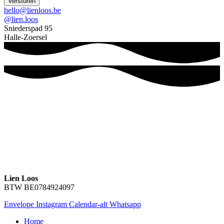
Versturen
hello@lienloos.be
@lien.loos
Sniederspad 95
Halle-Zoersel
Lien Loos
BTW BE0784924097
Envelope
Instagram
Calendar-alt
Whatsapp
Home