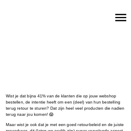
Hoe stel je een
klantgericht retourbeleid
op?
Wist je dat bijna 41% van de klanten die op jouw webshop
bestellen, de intentie heeft om een (deel) van hun bestelling
terug retour te sturen? Dat zijn heel veel producten die nadien
terug naar jou komen! 😱
Maar wist je ook dat je met een goed retourbeleid en de juiste
procedures, dit (laten we eerlijk zijn) super vervelende aspect