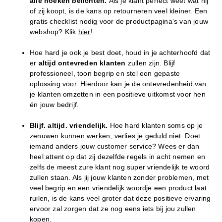
alle hoeken belichten.
Als je klant perfect weet wat hij
of zij koopt, is de kans op retourneren veel kleiner. Een
gratis checklist nodig voor de productpagina’s van jouw
webshop? Klik
hier
!
Hoe hard je ook je best doet, houd in je achterhoofd dat
er
altijd ontevreden klanten
zullen zijn. Blijf
professioneel, toon begrip en stel een gepaste
oplossing voor. Hierdoor kan je de ontevredenheid van
je klanten omzetten in een positieve uitkomst voor hen
én jouw bedrijf.
Blijf. altijd. vriendelijk.
Hoe hard klanten soms op je
zenuwen kunnen werken, verlies je geduld niet. Doet
iemand anders jouw customer service? Wees er dan
heel attent op dat zij dezelfde regels in acht nemen en
zelfs de meest zure klant nog super vriendelijk te woord
zullen staan. Als jij jouw klanten zonder problemen, met
veel begrip en een vriendelijk woordje een product laat
ruilen, is de kans veel groter dat deze positieve ervaring
ervoor zal zorgen dat ze nog eens iets bij jou zullen
kopen.